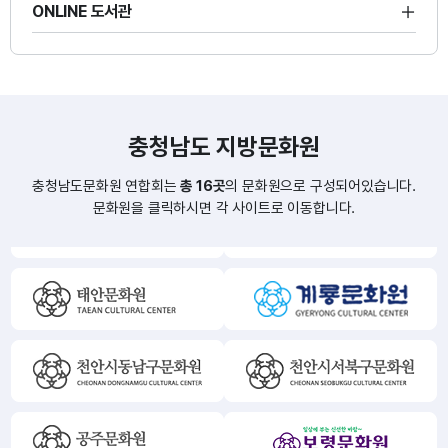
(2시간 이내)
ONLINE 도서관
1회
술,공예,방음,
무용실
(2시간 이내)
주1회씩 월4회
동아리1,2실
충청남도 지방문화원
(2시간 이내)
충청남도문화원 연합회는
총 16곳
의 문화원으로 구성되어있습니다.
1회
문화원을 클릭하시면 각 사이트로 이동합니다.
냉·난방시설
(2시간 이내)
 계
※
산
※
■
가
-