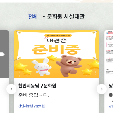
문화원 시설대관
전체
천안시동남구문화원
당
준비 중입니다.
-
천안시동남구문화원
당
청
-