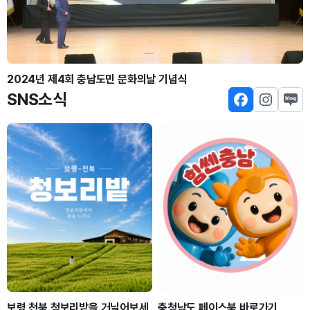
때
-
-
2024년 제4회 충남도민 문화의날 기념식
인
-
SNS소식
정
■
 및
-
운
자
-
료
지
·
-
원
-
보령 천북 청보리밭을 거닐어보세
충청남도 페이스북 바로가기