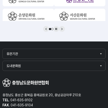
실
-
한
리
-
및
비
-
용자
및
하여
가
-
이
유관기관
도내문화원
관
■
련
충청남도 홍성군 홍북읍 홍예공원로 20, 충남공감마루 210호
TEL.
041-635-9102
FAX.
041-635-9104