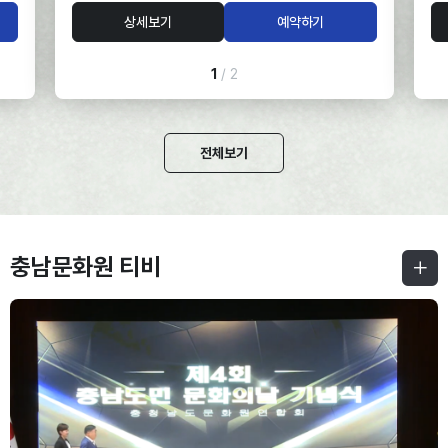
대
서
상세보기
예약하기
실
관
,
-
방
1
/ 2
-
-
2
전체보기
■
여
-
유
충남문화원 티비
■
까
-
지
-
10