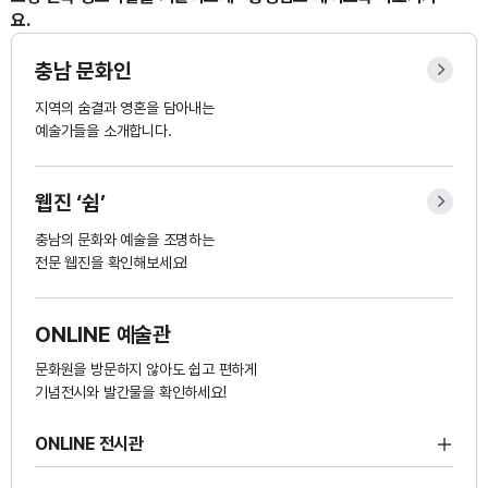
요.
■
충남 문화인
지역의 숨결과 영혼을 담아내는
이용기준
예술가들을 소개합니다.
1일
(10:00~21:00)
웹진 ‘쉼’
오전
충남의 문화와 예술을 조명하는
전문 웹진을 확인해보세요!
(10:00~12:00)
공연장
오후
ONLINE 예술관
(13:00~17:00)
문화원을 방문하지 않아도 쉽고 편하게
기념전시와 발간물을 확인하세요!
야간
(18:00~21:00)
ONLINE 전시관
1회
다목적회의실