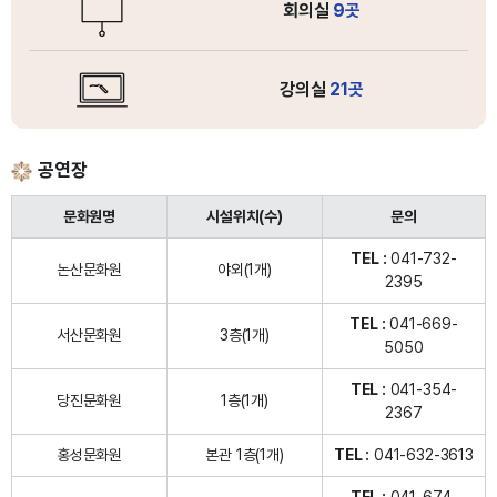
회의실
9곳
강의실
21곳
공연장
문화원명
시설위치(수)
문의
TEL :
041-732-
논산문화원
야외(1개)
2395
TEL :
041-669-
서산문화원
3층(1개)
5050
TEL :
041-354-
당진문화원
1층(1개)
2367
홍성문화원
본관 1층(1개)
TEL :
041-632-3613