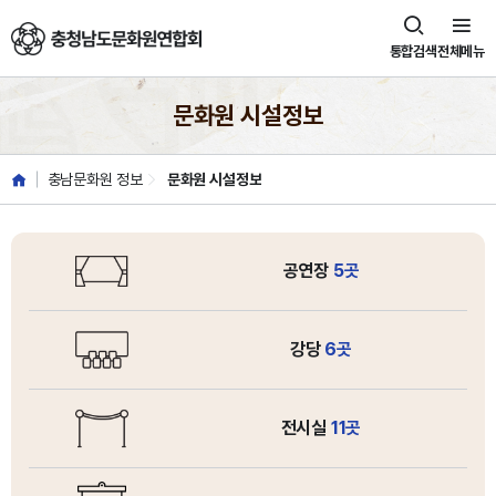
충청남도문화원연합회
통합검색
전체메뉴
문화원 시설정보
충남문화원 정보
문화원 시설정보
공연장
5곳
강당
6곳
전시실
11곳