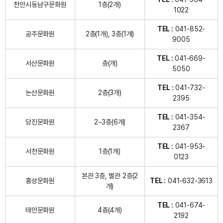
천안시동남구문화원
1층(2개)
1022
TEL :
041-852-
공주문화원
2층(1개), 3층(1개)
9005
TEL :
041-669-
서산문화원
층(개)
5050
TEL :
041-732-
논산문화원
2층(3개)
2395
TEL :
041-354-
당진문화원
2~3층(6개)
2367
TEL :
041-953-
서천문화원
1층(1개)
0123
본관 3층, 별관 2층(2
홍성문화원
TEL :
041-632-3613
개)
TEL :
041-674-
태안문화원
4층(4개)
2192