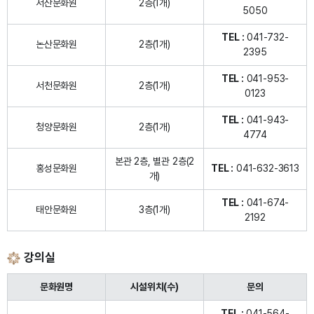
서산문화원
2층(1개)
5050
TEL :
041-732-
논산문화원
2층(1개)
2395
TEL :
041-953-
서천문화원
2층(1개)
0123
TEL :
041-943-
청양문화원
2층(1개)
4774
본관 2층, 별관 2층(2
홍성문화원
TEL :
041-632-3613
개)
TEL :
041-674-
태안문화원
3층(1개)
2192
강의실
문화원명
시설위치(수)
문의
TEL :
041-564-