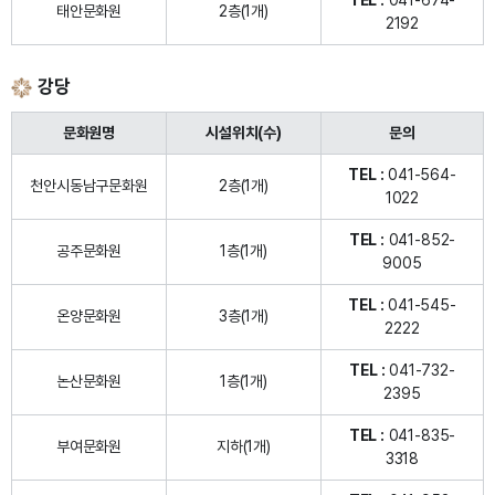
TEL :
041-674-
태안문화원
2층(1개)
2192
강당
문화원명
시설위치(수)
문의
TEL :
041-564-
천안시동남구문화원
2층(1개)
1022
TEL :
041-852-
공주문화원
1층(1개)
9005
TEL :
041-545-
온양문화원
3층(1개)
2222
TEL :
041-732-
논산문화원
1층(1개)
2395
TEL :
041-835-
부여문화원
지하(1개)
3318