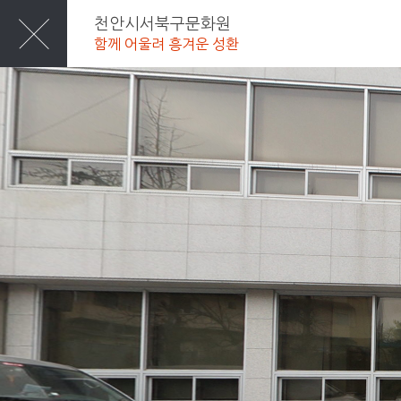
천안시서북구문화원
함께 어울려 흥겨운 성환