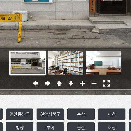
마커를
VR 파
천안동남구
천안서북구
논산
서천
청양
부여
금산
서산