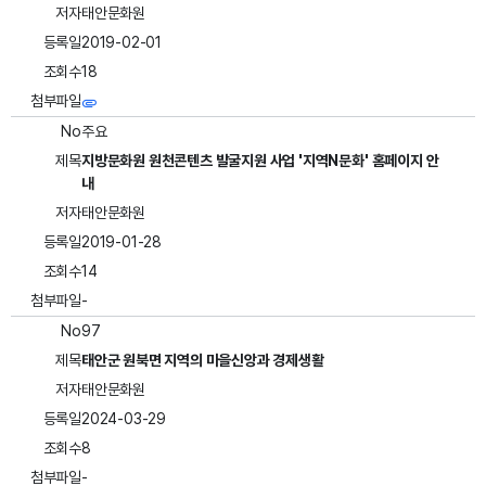
저자
태안문화원
등록일
2019-02-01
조회수
18
첨부파일
No
주요
제목
지방문화원 원천콘텐츠 발굴지원 사업 '지역N문화' 홈페이지 안
내
저자
태안문화원
등록일
2019-01-28
조회수
14
첨부파일
-
No
97
제목
태안군 원북면 지역의 마을신앙과 경제생활
저자
태안문화원
등록일
2024-03-29
조회수
8
첨부파일
-