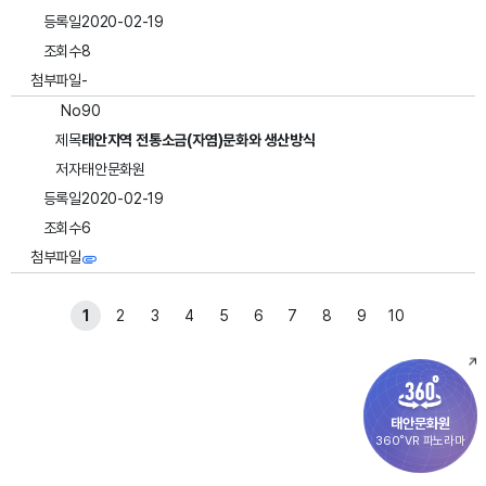
등록일
2020-02-19
조회수
8
첨부파일
-
No
90
제목
태안지역 전통소금(자염)문화와 생산방식
저자
태안문화원
등록일
2020-02-19
조회수
6
첨부파일
1
2
3
4
5
6
7
8
9
10
태안문화원
360˚VR 파노라마