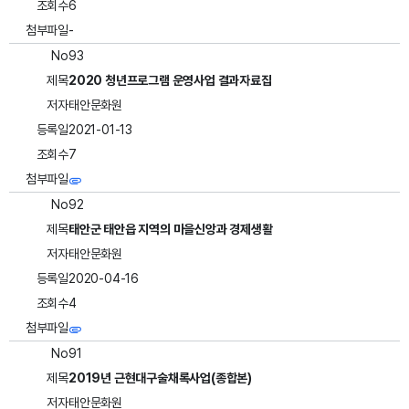
조회수
6
첨부파일
-
No
93
제목
2020 청년프로그램 운영사업 결과자료집
저자
태안문화원
등록일
2021-01-13
조회수
7
첨부파일
No
92
제목
태안군 태안읍 지역의 마을신앙과 경제생활
저자
태안문화원
등록일
2020-04-16
조회수
4
첨부파일
No
91
제목
2019년 근현대구술채록사업(종합본)
저자
태안문화원