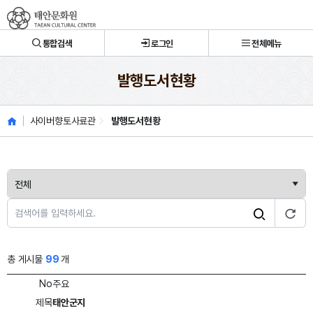
태안문화원
통합검색
로그인
전체메뉴
발행도서현황
사이버향토사료관
발행도서현황
총 게시물
99
개
No
주요
제목
태안군지