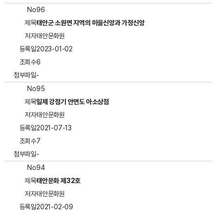
No
96
제목
태안군 소원면 지역의 마을신앙과 가정신앙
저자
태안문화원
등록일
2023-01-02
조회수
6
첨부파일
-
No
95
제목
일제 강점기 안면도 아소상점
저자
태안문화원
등록일
2021-07-13
조회수
7
첨부파일
-
No
94
제목
태안문화 제32호
저자
태안문화원
등록일
2021-02-09